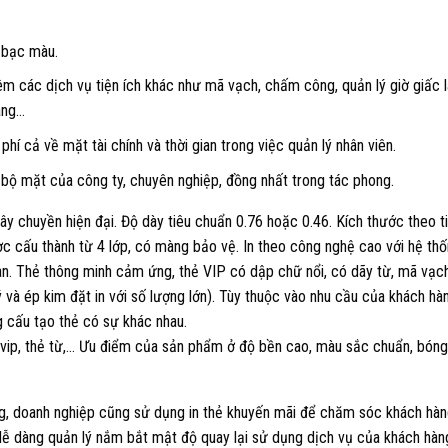
y bạc màu.
m các dịch vụ tiện ích khác như mã vạch, chấm công, quản lý giờ giấc l
àng…
í cả về mặt tài chính và thời gian trong việc quản lý nhân viên.
bộ mặt của công ty, chuyên nghiệp, đồng nhất trong tác phong.
dây chuyền hiện đại. Độ dày tiêu chuẩn 0.76 hoặc 0.46. Kích thước theo t
ợc cấu thành từ 4 lớp, có màng bảo vệ. In theo công nghệ cao với hệ t
ian. Thẻ thông minh cảm ứng, thẻ VIP có dập chữ nổi, có dãy từ, mã vạch
 và ép kim đặt in với số lượng lớn). Tùy thuộc vào nhu cầu của khách hàn
 cấu tạo thẻ có sự khác nhau.
 vip, thẻ từ,… Ưu điểm của sản phẩm ở độ bền cao, màu sắc chuẩn, bóng
g, doanh nghiệp cũng sử dụng in thẻ khuyến mãi để chăm sóc khách hàn
 dễ dàng quản lý nắm bắt mật độ quay lại sử dụng dịch vụ của khách hàn