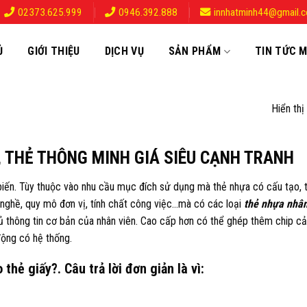
02373.625.999
0946.392.888
innhatminh44@gmail.
Ủ
GIỚI THIỆU
DỊCH VỤ
SẢN PHẨM
TIN TỨC M
Hiển thị
P, THẺ THÔNG MINH GIÁ SIÊU CẠNH TRANH
biến. Tùy thuộc vào nhu cầu mục đích sử dụng mà thẻ nhựa có cấu tạo, t
h nghề, quy mô đơn vị, tính chất công việc…mà có các loại
thẻ nhựa nhâ
ủ thông tin cơ bản của nhân viên. Cao cấp hơn có thể ghép thêm chip c
ộng có hệ thống.
thẻ giấy?. Câu trả lời đơn giản là vì: