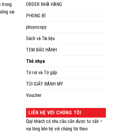
n trong
ORDER NHÀ HÀNG
hững sai
PHONG BÌ
phoyocopy
Sách và Tài liệu
TEM BẢO HÀNH
Thẻ nhựa
Tờ rơi và Tờ gấp
TÚI GIẤY BÁNH MỲ
Voucher
LIÊN HỆ VỚI CHÚNG TÔI
Quý khách có nhu cầu cần được tư vấn –
vui lòng liên hệ với chúng tôi theo: