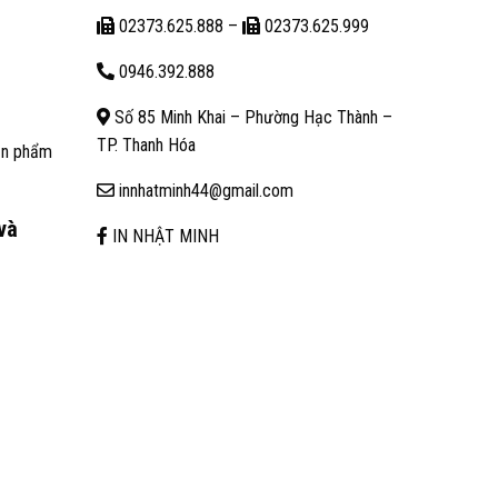
02373.625.888
–
02373.625.999
0946.392.888
Số 85 Minh Khai – Phường Hạc Thành –
TP. Thanh Hóa
sản phẩm
innhatminh44@gmail.com
và
IN NHẬT MINH