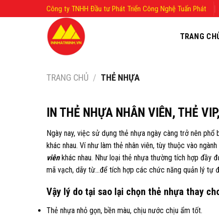
Skip
Công ty TNHH Đầu tư Phát Triển Công Nghệ Tuấn Phát
to
content
TRANG CH
TRANG CHỦ
/
THẺ NHỰA
IN THẺ NHỰA NHÂN VIÊN, THẺ VI
Ngày nay, việc sử dụng thẻ nhựa ngày càng trở nên phổ 
khác nhau. Ví như làm thẻ nhân viên, tùy thuộc vào ngàn
viên
khác nhau. Như loại thẻ nhựa thường tích hợp đầy đ
mã vạch, dãy từ…để tích hợp các chức năng quản lý tự đ
Vậy lý do tại sao lại chọn thẻ nhựa thay cho 
Thẻ nhựa nhỏ gọn, bền màu, chịu nước chịu ẩm tốt.