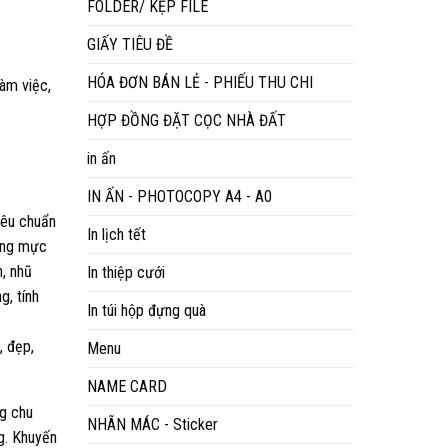
FOLDER/ KẸP FILE
GIẤY TIÊU ĐỀ
HÓA ĐƠN BÁN LẺ - PHIẾU THU CHI
àm việc,
HỢP ĐỒNG ĐẶT CỌC NHÀ ĐẤT
in ấn
IN ẤN - PHOTOCOPY A4 - A0
iêu chuẩn
In lịch tết
hống mực
, nhũ
In thiệp cưới
g, tính
In túi hộp đựng quà
, đẹp,
Menu
NAME CARD
g chu
NHÃN MÁC - Sticker
g. Khuyến