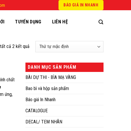
com
BÁO GIÁ IN NHANH
ỚI
TUYỂN DỤNG
LIÊN HỆ
 tất cả 2 kết quả
DANH MỤC SẢN PHẨM
BÀI DỰ THI - BÌA MẠ VÀNG
ính chất
n
Bao bì và hộp sản phẩm
ảm ứng,
Báo giá In Nhanh
CATALOGUE
DECAL/ TEM NHÃN